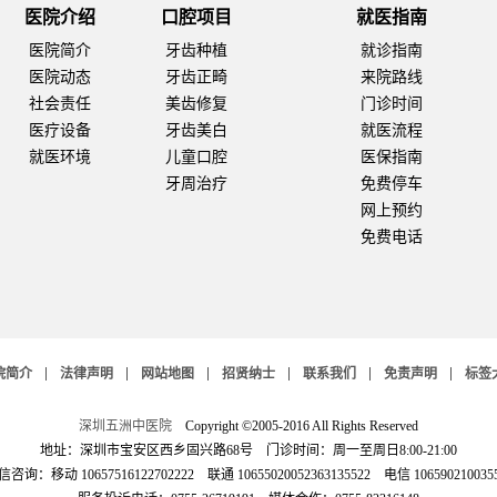
医院介绍
口腔项目
就医指南
医院简介
牙齿种植
就诊指南
医院动态
牙齿正畸
来院路线
社会责任
美齿修复
门诊时间
医疗设备
牙齿美白
就医流程
就医环境
儿童口腔
医保指南
牙周治疗
免费停车
网上预约
免费电话
院简介
法律声明
网站地图
招贤纳士
联系我们
免责声明
标签
深圳五洲中医院
Copyright ©2005-2016 All Rights Reserved
地址：深圳市宝安区西乡固兴路68号 门诊时间：周一至周日8:00-21:00
咨询：移动 10657516122702222 联通 10655020052363135522 电信 106590210035