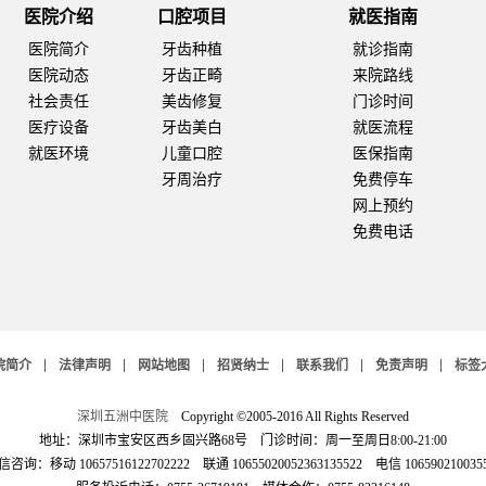
医院介绍
口腔项目
就医指南
医院简介
牙齿种植
就诊指南
医院动态
牙齿正畸
来院路线
社会责任
美齿修复
门诊时间
医疗设备
牙齿美白
就医流程
就医环境
儿童口腔
医保指南
牙周治疗
免费停车
网上预约
免费电话
院简介
法律声明
网站地图
招贤纳士
联系我们
免责声明
标签
深圳五洲中医院
Copyright ©2005-2016 All Rights Reserved
地址：深圳市宝安区西乡固兴路68号 门诊时间：周一至周日8:00-21:00
咨询：移动 10657516122702222 联通 10655020052363135522 电信 106590210035