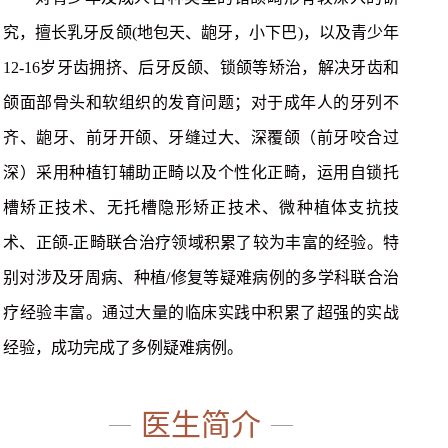
究，擅长乳牙反颌(地包天、龅牙，小下巴)，以及青少年
12-16岁牙齿拥挤、后牙反颌、锁颌等矫治，解决牙齿和
颌面部骨头和软组织的发育问题；对于成年人的牙列不
齐、龅牙、前牙开颌、牙缝过大、深覆颌（前牙咬合过
深）采用种植钉辅助正畸以及个性化正畸，运用自锁托
槽矫正技术、无托槽隐形矫正技术、微种植体支抗技
术、正颌-正畸联合治疗领域积累了较为丰富的经验。特
别对涉及牙周病、种植/修复等疑难病例的多学科联合治
疗经验丰富。通过大量的临床实践中积累了超强的实战
经验，成功完成了多例疑难病例。
医生简介