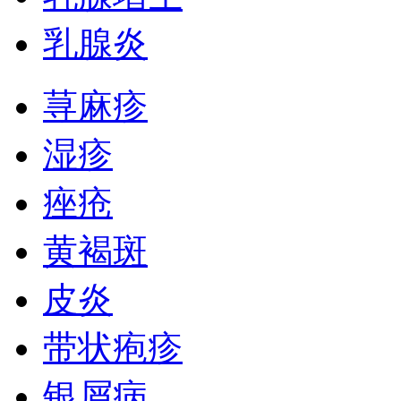
乳腺炎
荨麻疹
湿疹
痤疮
黄褐斑
皮炎
带状疱疹
银屑病