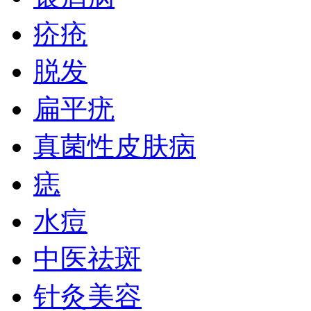
疥疮
脱发
扁平疣
真菌性皮肤病
痣
水痘
中医祛斑
针灸美容