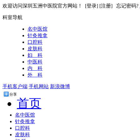
欢迎访问深圳五洲中医院官方网站！ [
登录
] [
注册
]
忘记密码?
科室导航
名中医馆
针灸推拿
口腔科
皮肤科
妇 科
中医科
内 科
外 科
手机客户端
手机网站
新浪微博
分享
首页
名中医馆
针灸推拿
口腔科
皮肤科