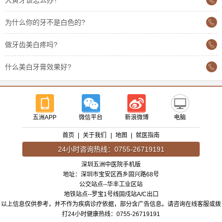
大黄牙该怎么办?
为什么你的牙不是白色的?
做牙齿美白疼吗?
什么美白牙膏效果好?
五洲APP
微信平台
新浪微博
电脑
首页
|
关于我们
|
地图
|
就医指南
24小时咨询热线：0755-26719191
深圳五洲中医院手机版
地址：深圳市宝安区西乡固兴路68号
公交站点--华丰工业区站
地铁站点--罗宝1号线固戍站A/C出口
以上信息仅供参考，并不作为疾病诊疗依据，部分含广告信息。请咨询在线客服或拨
打24小时健康热线：0755-26719191