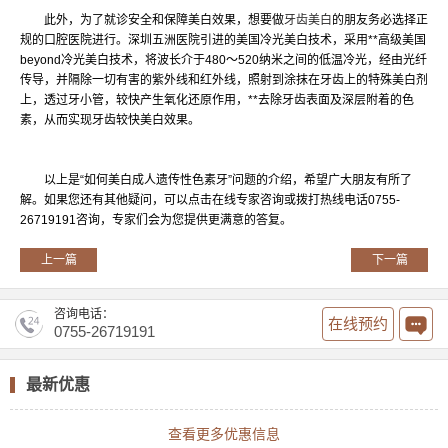
此外，为了就诊安全和保障美白效果，想要做
牙齿美白
的朋友务必选择正
规的口腔医院进行。深圳五洲医院引进的美国冷光美白技术，采用**高级美国
beyond冷光美白技术，将波长介于480～520纳米之间的低温冷光，经由光纤
传导，并隔除一切有害的紫外线和红外线，照射到涂抹在牙齿上的特殊美白剂
上，透过牙小管，较快产生氧化还原作用，**去除牙齿表面及深层附着的色
素，从而实现牙齿较快美白效果。
以上是“如何美白成人遗传性色素牙”问题的介绍，希望广大朋友有所了
解。如果您还有其他疑问，可以点击在线专家咨询或拨打热线电话0755-
26719191咨询，专家们会为您提供更满意的答复。
上一篇
下一篇
咨询电话：
在线预约
0755-26719191
最新优惠
查看更多优惠信息