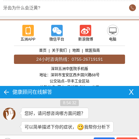
牙齿为什么会泛黄?
五洲APP
微信平台
新浪微博
电脑
首页
|
关于我们
|
地图
|
就医指南
24小时咨询热线：0755-26719191
深圳五洲中医院手机版
地址：深圳市宝安区西乡固兴路68号
公交站点--华丰工业区站
地铁站点--罗宝1号线固戍站A/C出口
X
健康顾问在线解答
以上信息仅供参考，并不作为疾病诊疗依据，部分含广告信息。请咨询在线客服或拨
打24小时健康热线：0755-26719191
8:54:32
您好，请问想咨询哪方面问题？
（粤B）（中）医广【2020】第08-28-01号
粤ICP备11050456号
可以简单描述下你的症状，
我帮你分析下