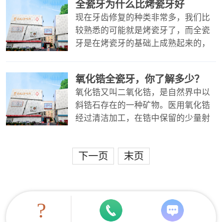
全瓷牙为什么比烤瓷牙好
么
现在牙齿修复的种类非常多，我们比
较熟悉的可能就是烤瓷牙了，而全瓷
牙是在烤瓷牙的基础上成熟起来的，
目前已近后来居上，受到了各个年龄
段朋友的青睐。下面，深圳牙科医院
氧化锆全瓷牙，你了解多少？
为
氧化锆又叫二氧化锆，是自然界中以
斜锆石存在的一种矿物。医用氧化锆
经过清洁加工，在锆中保留的少量射
线的残余，其穿透深度很小，仅60微
米。正是氧化锆独特的稳定性和抗氧
下一页
末页
化
?