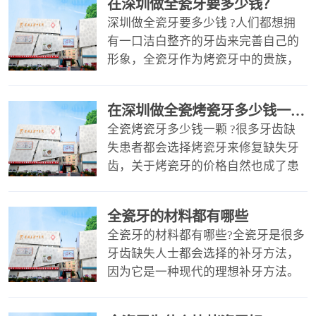
在深圳做全瓷牙要多少钱？
深圳做全瓷牙要多少钱 ?人们都想拥
有一口洁白整齐的牙齿来完善自己的
形象，全瓷牙作为烤瓷牙中的贵族，
具备很多优越性，受到了很多爱美人
的青睐，那么深圳做全瓷牙要多少钱
在深圳做全瓷烤瓷牙多少钱一颗?
呢
全瓷烤瓷牙多少钱一颗 ?很多牙齿缺
失患者都会选择烤瓷牙来修复缺失牙
齿，关于烤瓷牙的价格自然也成了患
者们所关心的问题。市场上的烤瓷牙
种类繁多，烤瓷牙的价格也是各不相
全瓷牙的材料都有哪些
同
全瓷牙的材料都有哪些?全瓷牙是很多
牙齿缺失人士都会选择的补牙方法，
因为它是一种现代的理想补牙方法。
而且全瓷牙的材料也是多种多样的，
患者可以根据实际需求进行选择。那